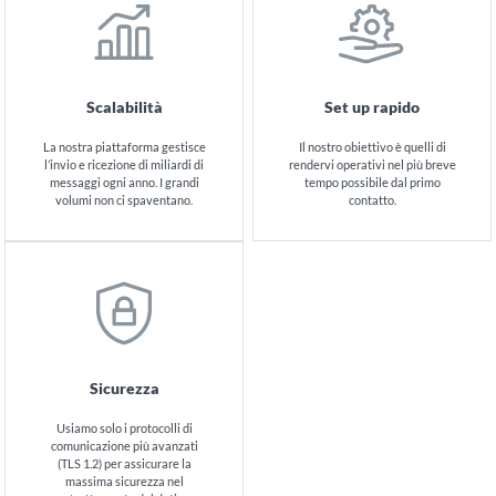
Scalabilità
Set up rapido
La nostra piattaforma gestisce
Il nostro obiettivo è quelli di
l’invio e ricezione di miliardi di
rendervi operativi nel più breve
messaggi ogni anno. I grandi
tempo possibile dal primo
volumi non ci spaventano.
contatto.
Sicurezza
Usiamo solo i protocolli di
comunicazione più avanzati
(TLS 1.2) per assicurare la
massima sicurezza nel