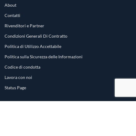
About
Contatti
Rivenditori e Partner
Condizioni Generali Di Contratto
Politica di Utilizzo Accettabile
Politica sulla Sicurezza delle Informazioni
Codice di condotta
Lavora con noi
Status Page
© Copyright 2025 Commify Italia Srl PI/CF: 01648790382
(soggetta a direzione e coordinamento di Commify Limited)