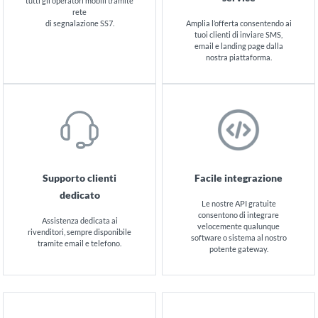
tutti gli operatori mobili tramite
rete
di segnalazione SS7.
Amplia l’offerta consentendo ai
tuoi clienti di inviare SMS,
email e landing page dalla
nostra piattaforma.
Supporto clienti
Facile integrazione
dedicato
Le nostre API gratuite
consentono di integrare
Assistenza dedicata ai
velocemente qualunque
rivenditori, sempre disponibile
software o sistema al nostro
tramite email e telefono.
potente gateway.