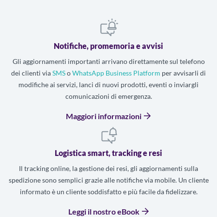
Notifiche, promemoria e avvisi
Gli aggiornamenti importanti arrivano direttamente sul telefono
dei clienti via
SMS
o
WhatsApp Business Platform
per avvisarli di
modifiche ai servizi, lanci di nuovi prodotti, eventi o inviargli
comunicazioni di emergenza.
Maggiori informazioni
Logistica smart, tracking e resi
Il tracking online, la gestione dei resi, gli aggiornamenti sulla
spedizione sono semplici grazie alle notifiche via mobile. Un cliente
informato è un cliente soddisfatto e più facile da fidelizzare.
Leggi il nostro eBook