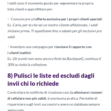
I saldi sono il momento giusto per segmentare la propria
lista clienti e approfittare per:
– Comunicare un’
offerta esclusiva
per i propri clienti speciali:
Es.
Carla, per te che sei un nostro cliente affezionato, i saldi
iniziano prima. Ti aspettiamo fino a sabato per gli esclusivi pre
saldi.
– Inventare una campagna per
ri
avvia
re
il rapporto con
i
c
lienti inattivi:
Es.
Gli sconti non sono ancora finiti da BoutiqueG, continua il
30% su tutta la collezione.
8) Pulisci le liste ed escludi dagli
invii chi lo richiede
Controllare le notifiche di ricezione così da
eliminare i numeri
di cellulare non più validi
, è una buona pratica. Permette di
risparmiare sugli invii successivi e avere un database sempre
aggiornato.