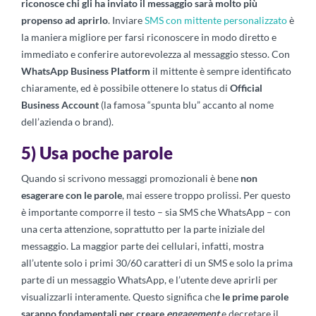
riconosce chi gli ha inviato il messaggio sarà molto più
propenso ad aprirlo
. Inviare
SMS con mittente personalizzato
è
la maniera migliore per farsi riconoscere in modo diretto e
immediato e conferire autorevolezza al messaggio stesso. Con
WhatsApp Business Platform
il mittente è sempre identificato
chiaramente, ed è possibile ottenere lo status di
Official
Business Account
(la famosa “spunta blu” accanto al nome
dell’azienda o brand).
5) Usa poche parole
Quando si scrivono messaggi promozionali è bene
non
esagerare con le parole
, mai essere troppo prolissi. Per questo
è importante comporre il testo – sia SMS che WhatsApp – con
una certa attenzione, soprattutto per la parte iniziale del
messaggio. La maggior parte dei cellulari, infatti, mostra
all’utente solo i primi 30/60 caratteri di un SMS e solo la prima
parte di un messaggio WhatsApp, e l’utente deve aprirli per
visualizzarli interamente. Questo significa che
le prime parole
saranno fondamentali per creare
engag
ement
e decretare il