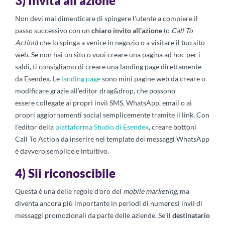
3) Invita all’azione
Non devi mai dimenticare di spingere l’utente a compiere il
passo successivo con un
chiaro invito all’azione
(o
Call To
Action
) che lo spinga a venire in negozio o a visitare il tuo sito
web. Se non hai un sito o vuoi creare una pagina ad hoc per i
saldi, ti consigliamo di creare una landing page direttamente
da Esendex. Le
landing page
sono mini pagine web da creare o
modificare grazie all’editor drag&drop, che possono
essere collegate ai propri invii SMS, WhatsApp, email o ai
propri aggiornamenti social semplicemente tramite il link. Con
l’editor della
piattaforma Studio di Esendex
, creare bottoni
Call To Action da inserire nel template dei messaggi WhatsApp
è davvero semplice e intuitivo.
4) Sii riconoscibile
Questa è una delle regole d’oro del
mobile marketing
, ma
diventa ancora più importante in periodi di numerosi invii di
messaggi promozionali da parte delle aziende. Se il
destinatario