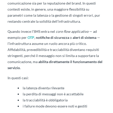
comunicazione sia per la reputazione del brand. In questi
contesti esiste, in genere, una maggiore flessibilità su
parametri come la latenza o la gestione di singoli errori, pur
restando centrale la solidità dell’infrastruttura.
Quando invece l’SMS entra nel
core flow applicativo
— ad
esempio per
OTP
,
notifiche di sicurezza
o
alert di sistema
—
l’infrastruttura assume un ruolo ancora più critico.
Affidabilità, prevedibilità e tracciabilità diventano requisiti
stringenti, perché il messaggio non si limita a supportare la
comunicazione, ma
abilita direttamente il funzionamento del
servizio
.
In questi casi:
la latenza diventa rilevante
la perdita di messaggi non è accettabile
la tracciabilità è obbligatoria
i failure mode devono essere noti e gestiti