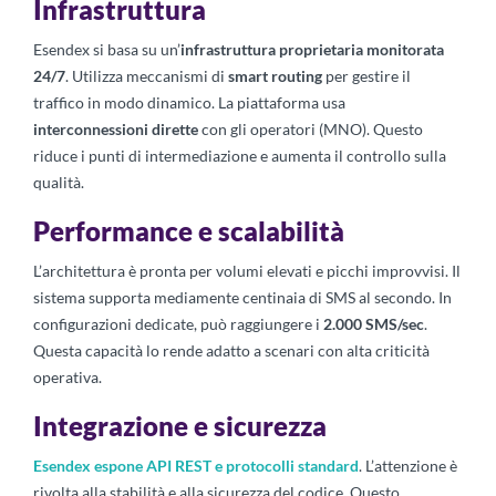
Infrastruttura
Esendex si basa su un’
infrastruttura proprietaria monitorata
24/7
. Utilizza meccanismi di
smart routing
per gestire il
traffico in modo dinamico. La piattaforma usa
interconnessioni dirette
con gli operatori (MNO). Questo
riduce i punti di intermediazione e aumenta il controllo sulla
qualità.
Performance e scalabilità
L’architettura è pronta per volumi elevati e picchi improvvisi. Il
sistema supporta mediamente centinaia di SMS al secondo. In
configurazioni dedicate, può raggiungere i
2.000 SMS/sec
.
Questa capacità lo rende adatto a scenari con alta criticità
operativa.
Integrazione e sicurezza
Esendex espone API REST e protocolli standard
. L’attenzione è
rivolta alla stabilità e alla sicurezza del codice. Questo