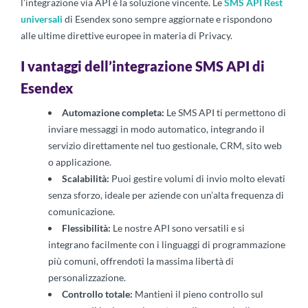
l’integrazione via API è la soluzione vincente. Le
SMS API Rest
universali
di Esendex sono sempre aggiornate e rispondono
alle ultime direttive europee in materia di Privacy.
I vantaggi dell’integrazione SMS API di
Esendex
Automazione completa:
Le SMS API ti permettono di
inviare messaggi in modo automatico, integrando il
servizio direttamente nel tuo gestionale, CRM, sito web
o applicazione.
Scalabilità:
Puoi gestire volumi di invio molto elevati
senza sforzo, ideale per aziende con un’alta frequenza di
comunicazione.
Flessibilità:
Le nostre API sono versatili e si
integrano facilmente con i linguaggi di programmazione
più comuni, offrendoti la massima libertà di
personalizzazione.
Controllo totale:
Mantieni il pieno controllo sul