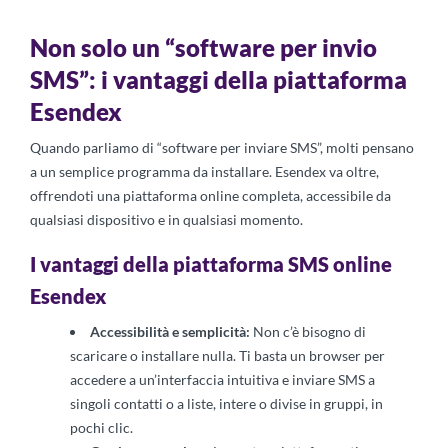
Non solo un “software per invio
SMS”: i vantaggi della piattaforma
Esendex
Quando parliamo di “software per inviare SMS”, molti pensano
a un semplice programma da installare. Esendex va oltre,
offrendoti una piattaforma online completa, accessibile da
qualsiasi dispositivo e in qualsiasi momento.
I vantaggi della piattaforma SMS online
Esendex
Accessibilità e semplicità:
Non c’è bisogno di
scaricare o installare nulla. Ti basta un browser per
accedere a un’interfaccia intuitiva e inviare SMS a
singoli contatti o a liste, intere o divise in gruppi, in
pochi clic.