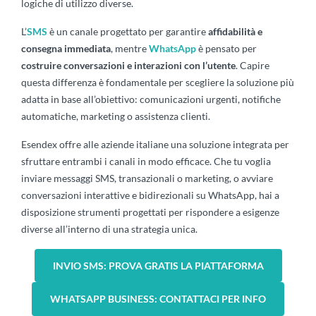
logiche di utilizzo diverse.
L’
SMS
è un canale progettato per garantire
affidabilità e
consegna immediata
, mentre
WhatsApp
è pensato per
costruire conversazioni e interazioni con l’utente
. Capire
questa differenza è fondamentale per scegliere la soluzione più
adatta in base all’obiettivo: comunicazioni urgenti, notifiche
automatiche, marketing o assistenza clienti.
Esendex offre alle aziende italiane una soluzione integrata per
sfruttare entrambi i canali in modo efficace. Che tu voglia
inviare messaggi SMS, transazionali o marketing, o avviare
conversazioni interattive e bidirezionali su WhatsApp, hai a
disposizione strumenti progettati per rispondere a esigenze
diverse all’interno di una strategia unica.
INVIO SMS: PROVA GRATIS LA PIATTAFORMA
WHATSAPP BUSINESS: CONTATTACI PER INFO